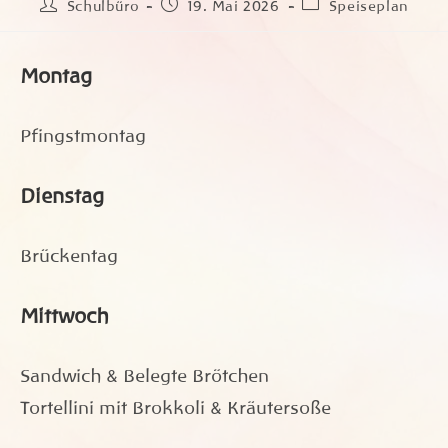
Beitrags-
Beitrag
Beitrags-
Schulbüro
19. Mai 2026
Speiseplan
Autor:
veröffentlicht:
Kategorie:
Montag
Pfingstmontag
Dienstag
Brückentag
Mittwoch
Sandwich & Belegte Brötchen
Tortellini mit Brokkoli & Kräutersoße